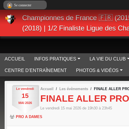
Panneau de gestion des cookies
Se connecter
Championnes de France 🇫🇷 (201
(2018) | 1/2 Finaliste Ligue des C
ACCUEIL
INFOS PRATIQUES
LA VIE DU CLUB
CENTRE D'ENTRAÎNEMENT
PHOTOS & VIDÉOS
Accueil
Les évènements
FINALE ALLER PRO
Le
vendredi
15
FINALE ALLER PRO 
MAI
2026
Le
vendredi
15
mai
2026
de 19h30 à 23h45
PRO A DAMES