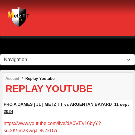
Panneau de gestion des cookies
Accueil
Replay Youtube
REPLAY YOUTUBE
PRO A DAMES | J1 | METZ TT vs ARGENTAN BAYARD 11 sept
2024
https://www.youtube.com/live/dA0VEv16byY?
si=2K5m2KwqJDN7kD7i