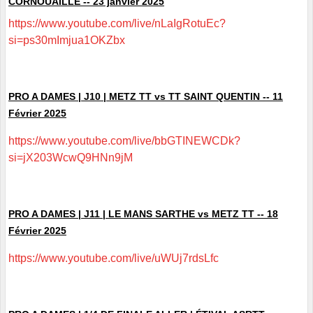
CORNOUAILLE -- 23 janvier 2025
https://www.youtube.com/live/nLaIgRotuEc?
si=ps30mImjua1OKZbx
PRO A DAMES | J10 | METZ TT vs TT SAINT QUENTIN -- 11
Février 2025
https://www.youtube.com/live/bbGTINEWCDk?
si=jX203WcwQ9HNn9jM
PRO A DAMES | J11 | LE MANS SARTHE vs METZ TT -- 18
Février 2025
https://www.youtube.com/live/uWUj7rdsLfc