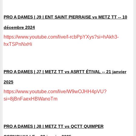
PRO A DAMES | J9 | ENT SAINT PIERRAISE vs METZ TT -- 10
décembre 2024
https://www.youtube.com/live/I-rcbPpYXys?si=hAkh3-
hxTSPnNxHi
PRO A DAMES | J7 | METZ TT vs ASRTT ÉTIVAL -- 21 janvier
2025
https://www.youtube.com/live/W9wOJHH4pVU?
si=8jBnFaexHBWanoTm
PRO A DAMES | J8 | METZ TT vs QCTT QUIMPER