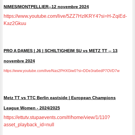
NIMES/MONTPELLIER--12 novembre 2024
https://www.youtube.com/live/5ZZ7HzIKRY4?si=H-ZqiEd-
Kaz2Gkuu
PRO A DAMES | J6 | SCHILTIGHEIM SU vs METZ TT -- 13
novembre 2024
https://www.youtube.com/live/Nas2PHXGiw0?si=DDe3ra6edP7OVD7w
Metz TT vs TTC Berlin eastside | European Champions
League Women - 2024/2025
https://ettutv.stupaevents.com/#/home/view/1/110?
asset_playback_id=null