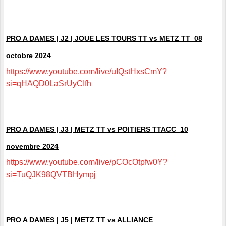
PRO A DAMES | J2 | JOUE LES TOURS TT vs METZ TT 08
octobre 2024
https://www.youtube.com/live/uIQstHxsCmY?
si=qHAQD0LaSrUyCIfh
PRO A DAMES | J3 | METZ TT vs POITIERS TTACC 10
novembre 2024
https://www.youtube.com/live/pCOcOtpfw0Y?
si=TuQJK98QVTBHympj
PRO A DAMES | J5 | METZ TT vs ALLIANCE