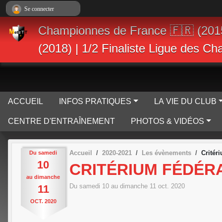
Panneau de gestion des cookies
Se connecter
Championnes de France 🇫🇷 (201
(2018) | 1/2 Finaliste Ligue des C
ACCUEIL
INFOS PRATIQUES
LA VIE DU CLUB
CENTRE D'ENTRAÎNEMENT
PHOTOS & VIDÉOS
Accueil
2020-2021
Les évènements
Critér
Du
samedi
10
CRITÉRIUM FÉDÉRA
au
dimanche
Du
samedi
10
au
dimanche
11
oct.
2020
11
OCT.
2020