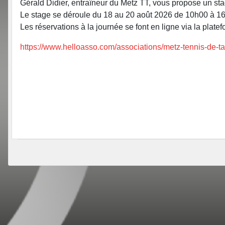
Gérald Didier, entraîneur du Metz TT, vous propose un sta
Le stage se déroule du 18 au 20 août 2026 de 10h00 à 16h0
Les réservations à la journée se font en ligne via la platef
https://www.helloasso.com/associations/metz-tennis-de-t