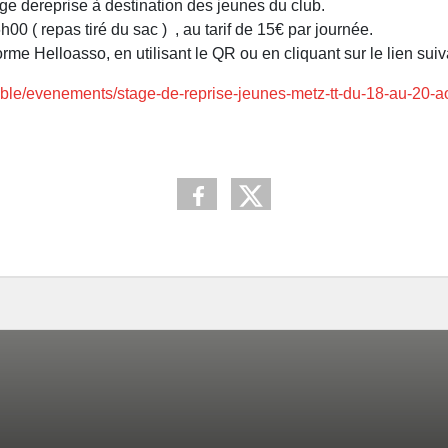
ge dereprise à destination des jeunes du club.
0 ( repas tiré du sac ) , au tarif de 15€ par journée.
orme Helloasso, en utilisant le QR ou en cliquant sur le lien suiv
able/evenements/stage-de-reprise-jeunes-metz-tt-du-18-au-20-a